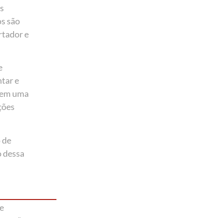
es
os são
rtador e
e
tar e
9 em uma
ções
 de
o dessa
e