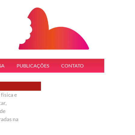
SA
PUBLICAÇÕES
CONTATO
física e
ar,
 de
radas na