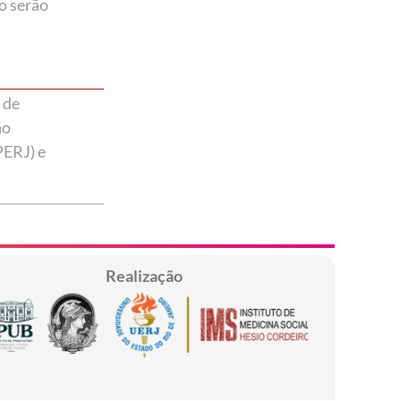
o serão
 de
ão
PERJ) e
Realização