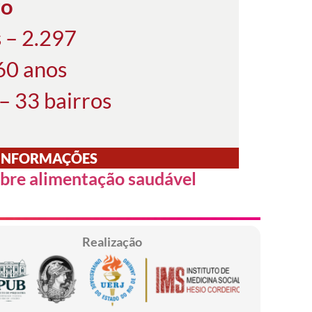
ro
s – 2.297
 60 anos
– 33 bairros
INFORMAÇÕES
obre alimentação saudável
Realização